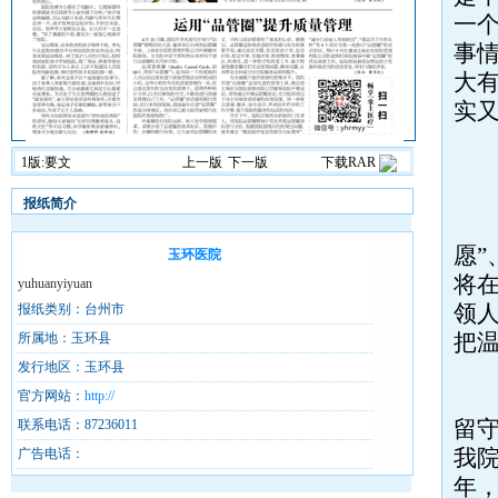
一
事情
大
实
1版:要文
上一版
下一版
下载RAR
不
报纸简介
据
愿”
玉环医院
将
yuhuanyiyuan
领
报纸类别：台州市
把
所属地：玉环县
发行地区：玉环县
留
官方网站：
http://
留
联系电话：87236011
我
广告电话：
年