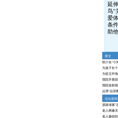
延
鸟”
爱
条
助
要文
助21名“小
为孩子长个
为驻玉环海
我院开展肌
我院放射报
运用“品管
综合新闻
尿路堵塞“
老人两膝关
老人肠扭转