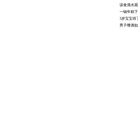
误食滴水观
一锅年糕下
3岁宝宝得
男子嗜酒如