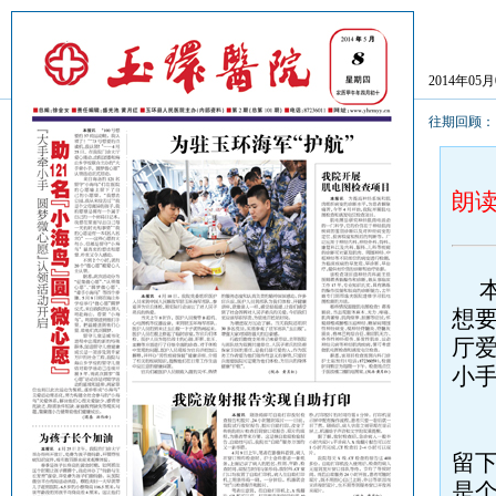
2014年05
往期回顾
朗
本报
想要
厅
小
来
留下
是