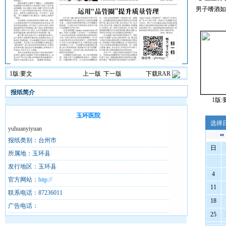
男子嗜酒如
1版:要文
上一版
下一版
下载RAR
报纸简介
1版:
玉环医院
选择
yuhuanyiyuan
报纸类别：台州市
日
所属地：玉环县
发行地区：玉环县
4
官方网站：
http://
11
联系电话：87236011
18
广告电话：
25