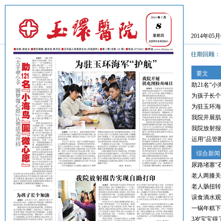
2014年05
往期回顾
要文
助21名“小
为孩子长个
为驻玉环海
我院开展肌
我院放射报
运用“品管
综合新闻
尿路堵塞“
老人两膝关
老人肠扭转
误食滴水观
一锅年糕下
3岁宝宝得