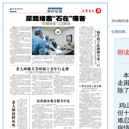
2014年05
往期回顾
朗
本
走
除
鸡
但
难
病