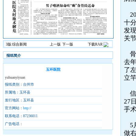
20
十
发
关
3版:综合新闻
上一版
下一版
下载RAR
骨
报纸简介
去年
了
玉环医院
立
yuhuanyiyuan
报纸类别：台州市
信
所属地：玉环县
2
发行地区：玉环县
手
官方网站：
http://
联系电话：87236011
5
广告电话：
做