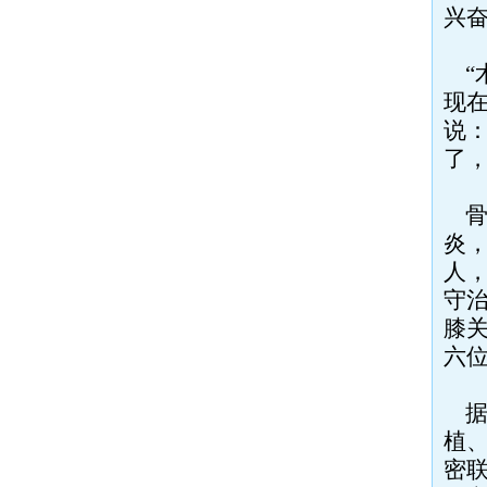
兴
“
现在
说：
了，
骨
炎
人
守
膝
六
据
植
密