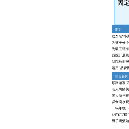
固
（
要文
助21名“小
为孩子长个
为驻玉环海
我院开展肌
我院放射报
运用“品管
综合新闻
尿路堵塞“
老人两膝关
老人肠扭转
误食滴水观
一锅年糕下
3岁宝宝得
男子嗜酒如