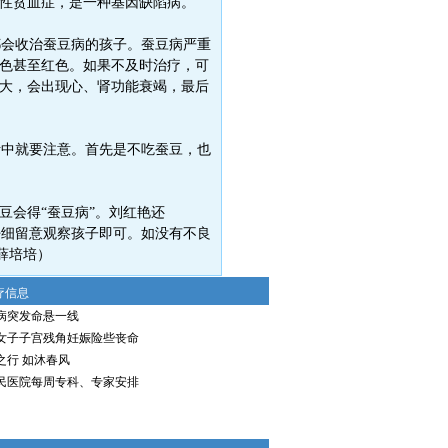
性贫血症，是一种基因缺陷病。
会收治蚕豆病的孩子。蚕豆病严重
色甚至红色。如果不及时治疗，可
大，会出现心、肾功能衰竭，最后
中就要注意。首先是不吃蚕豆，也
豆会得“蚕豆病”。刘红艳还
仔细留意观察孩子即可。如没有不良
培培）
疗信息
病突发命悬一线
岁女子子宫残角妊娠险些丧命
之行 如沐春风
民医院每周专科、专家安排