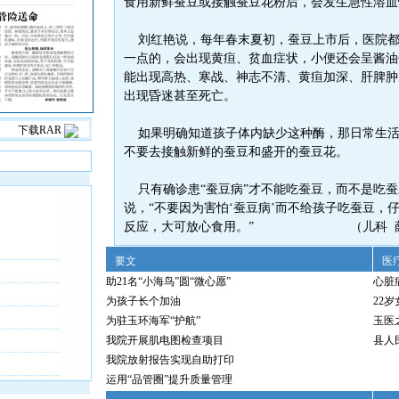
食用新鲜蚕豆或接触蚕豆花粉后，会发生急性溶血
刘红艳说，每年春末夏初，蚕豆上市后，医院都
一点的，会出现黄疸、贫血症状，小便还会呈酱油
能出现高热、寒战、神志不清、黄疸加深、肝脾肿
出现昏迷甚至死亡。
下载RAR
如果明确知道孩子体内缺少这种酶，那日常生活
不要去接触新鲜的蚕豆和盛开的蚕豆花。
只有确诊患“蚕豆病”才不能吃蚕豆，而不是吃蚕
说，“不要因为害怕‘蚕豆病’而不给孩子吃蚕豆，
反应，大可放心食用。” （儿科 薛
要文
医
助21名“小海鸟”圆“微心愿”
心脏
为孩子长个加油
22
为驻玉环海军“护航”
玉医
我院开展肌电图检查项目
县人
我院放射报告实现自助打印
运用“品管圈”提升质量管理