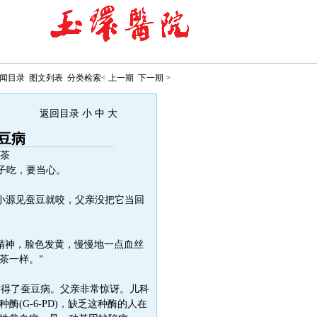
闻目录
图文列表
分类检索
< 上一期
下一期 >
返回目录
小
中
大
豆病
茶
子吃，要当心。
小源见蚕豆就咬，父亲没把它当回
精神，脸色发黄，慢慢地一点血丝
茶一样。”
得了蚕豆病。父亲非常惊讶。儿科
(G-6-PD)，缺乏这种酶的人在