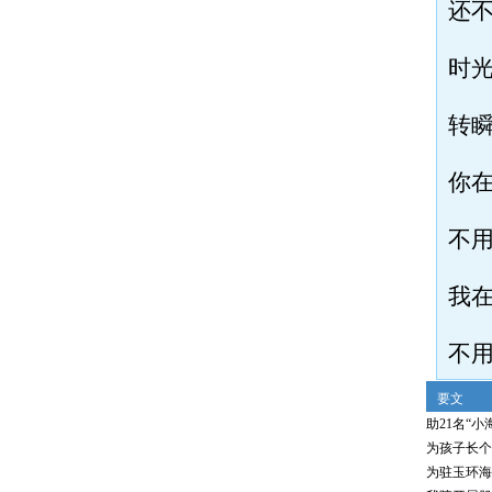
还
时
转
你
不
我
不
要文
助21名“小
为孩子长个
为驻玉环海