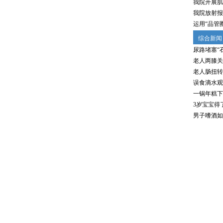
我院开展肌
我院放射报
运用“品管
综合新闻
尿路堵塞“
老人两膝关
老人肠扭转
误食滴水观
一锅年糕下
3岁宝宝得
男子嗜酒如