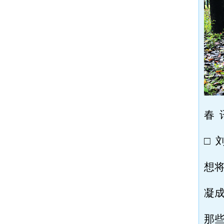
春 
□ 
想
凝
那