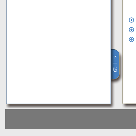
下
一
版