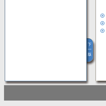
下
一
版