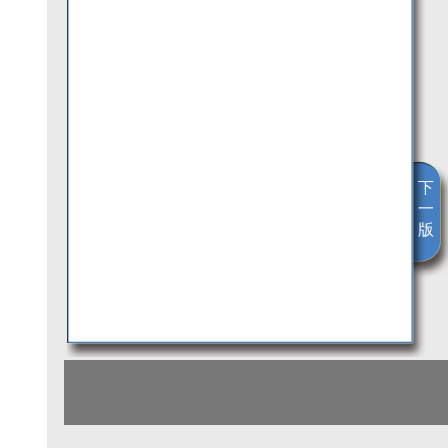
下
一
版