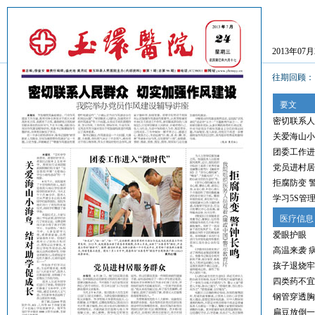
2013年07
往期回顾
要文
密切联系人
关爱海山小
团委工作进
党员进村居
拒腐防变 
学习5S管
医疗信息
爱眼护眼 
高温来袭 
孩子退烧牢
四类药不宜
钢管穿透胸
扁豆放倒一