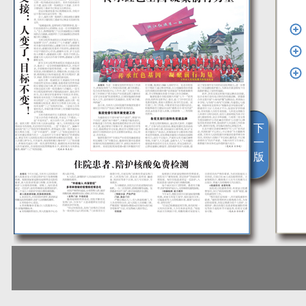
下
一
版