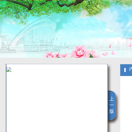
上
一
版