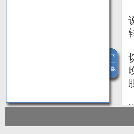
下
一
版